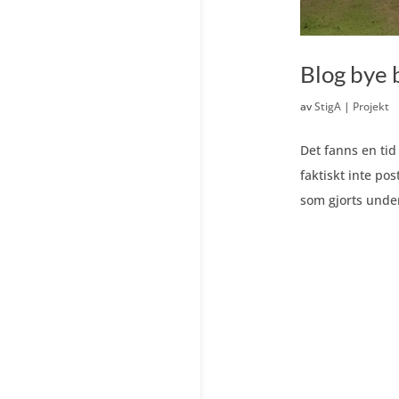
Blog bye 
av
StigA
|
Projekt
Det fanns en tid
faktiskt inte po
som gjorts under